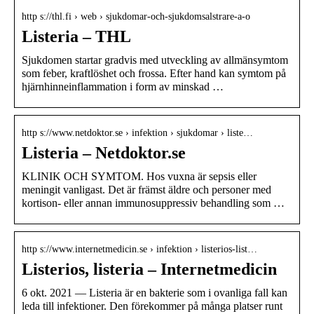
http s://thl.fi › web › sjukdomar-och-sjukdomsalstrare-a-o
Listeria – THL
Sjukdomen startar gradvis med utveckling av allmänsymtom
som feber, kraftlöshet och frossa. Efter hand kan symtom på
hjärnhinneinflammation i form av minskad …
http s://www.netdoktor.se › infektion › sjukdomar › liste…
Listeria – Netdoktor.se
KLINIK OCH SYMTOM. Hos vuxna är sepsis eller
meningit vanligast. Det är främst äldre och personer med
kortison- eller annan immunosuppressiv behandling som …
http s://www.internetmedicin.se › infektion › listerios-list…
Listerios, listeria – Internetmedicin
6 okt. 2021 — Listeria är en bakterie som i ovanliga fall kan
leda till infektioner. Den förekommer på många platser runt