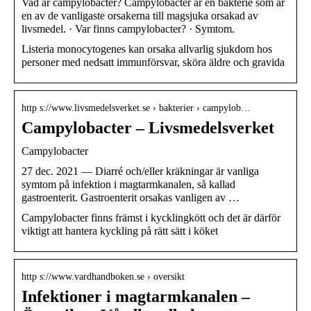
Vad är campylobacter? Campylobacter är en bakterie som är
en av de vanligaste orsakerna till magsjuka orsakad av
livsmedel. · Var finns campylobacter? · Symtom.
Listeria monocytogenes kan orsaka allvarlig sjukdom hos
personer med nedsatt immunförsvar, sköra äldre och gravida
http s://www.livsmedelsverket.se › bakterier › campylob…
Campylobacter – Livsmedelsverket
Campylobacter
27 dec. 2021 — Diarré och/eller kräkningar är vanliga
symtom på infektion i magtarmkanalen, så kallad
gastroenterit. Gastroenterit orsakas vanligen av …
Campylobacter finns främst i kycklingkött och det är därför
viktigt att hantera kyckling på rätt sätt i köket
http s://www.vardhandboken.se › oversikt
Infektioner i magtarmkanalen –