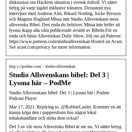
diskussion om Häckens situation i svensk fotboll. Vi sätter
betyg på varje lagdel inklusive tränaren. Dessutom nya
intervjuer med Andreas Alm, Rikard Norling, Jocke Persson
och Magnus Haglund.Missa inte Studio Allsvenskans stora
allsvenska Bibel. Den enda du behöver. Missa inte heller att
lyssna ikapp alla våra publicerade avsnitt av Bibeln.För en
enda och bästa Allsvenskan Daily Show, följ oss på Patreon:
https://www.patreon.com/studioallsvenskan Hosted on Acast.
See acast.com/privacy for more information.
http s://podme.com › studio-allsvenskan
Studio Allsvenskans bibel: Del 3 |
Lyssna här – PodMe
Studio Allsvenskans bibel: Del 3 | Lyssna här | Podme
Podcast Player
Mar 17, 2021. Replying to. @RobbieLauler. Kommer en att
kunna köpa den i pappersform hos någon lokal
tobakshandlare och stötta dem också?
Del 3 av vår stora Allsvenska Bibel är ute nu. Vi sätter betyg