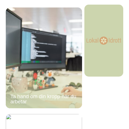
Ta hand om din kropp när du
arbetar