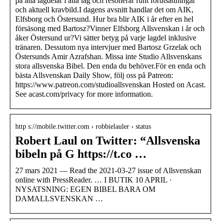
på alla lagdelar i alla lag och resonerar runt förutsättningar
och aktuell kravbild.I dagens avsnitt handlar det om AIK,
Elfsborg och Östersund. Hur bra blir AIK i år efter en hel
försäsong med Bartosz?Vinner Elfsborg Allsvenskan i år och
åker Östersund ur?Vi sätter betyg på varje lagdel inklusive
tränaren. Dessutom nya intervjuer med Bartosz Grzelak och
Östersunds Amir Azrafshan. Missa inte Studio Allsvenskans
stora allsvenska Bibel. Den enda du behöver.För en enda och
bästa Allsvenskan Daily Show, följ oss på Patreon:
https://www.patreon.com/studioallsvenskan Hosted on Acast.
See acast.com/privacy for more information.
http s://mobile.twitter.com › robbielauler › status
Robert Laul on Twitter: “Allsvenska
bibeln på G https://t.co …
27 mars 2021 — Read the 2021-03-27 issue of Allsvenskan
online with PressReader. … I BUTIK 10 APRIL ·
NYSATSNING: EGEN BIBEL BARA OM
DAMALLSVENSKAN …